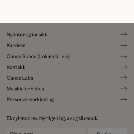
N
y
h
e
t
e
r
o
g
i
n
n
s
i
k
t
K
a
r
r
i
e
r
e
N
y
h
e
t
e
r
o
g
i
n
n
s
i
k
t
C
a
n
o
e
S
p
a
c
e
(
L
o
k
a
l
e
t
i
l
l
e
i
e
)
K
a
r
r
i
e
r
e
K
o
n
t
a
k
t
C
a
n
o
e
S
p
a
c
e
(
L
o
k
a
l
e
t
i
l
l
e
i
e
)
C
a
n
o
e
L
a
b
s
K
o
n
t
a
k
t
M
u
s
i
k
k
f
o
r
F
o
k
u
s
C
a
n
o
e
L
a
b
s
P
e
r
s
o
n
v
e
r
n
e
r
k
l
æ
r
i
n
g
M
u
s
i
k
k
f
o
r
F
o
k
u
s
P
e
r
s
o
n
v
e
r
n
e
r
k
l
æ
r
i
n
g
Et nyhetsbrev. Nyttige ting, av og til sendt.